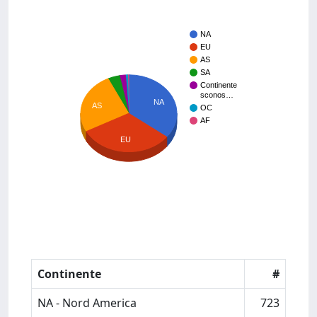
NA
EU
AS
SA
Continente
sconos…
NA
AS
OC
AF
EU
Continente
#
NA - Nord America
723