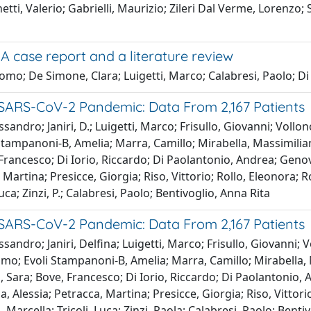
tti, Valerio; Gabrielli, Maurizio; Zileri Dal Verme, Lorenzo; S
A case report and a literature review
mo; De Simone, Clara; Luigetti, Marco; Calabresi, Paolo; Di 
g SARS-CoV-2 Pandemic: Data From 2,167 Patients
sandro; Janiri, D.; Luigetti, Marco; Frisullo, Giovanni; Vollon
tampanoni-B, Amelia; Marra, Camillo; Mirabella, Massimiliano
ve, Francesco; Di Iorio, Riccardo; Di Paolantonio, Andrea; Ge
a, Martina; Presicce, Giorgia; Riso, Vittorio; Rollo, Eleonora
uca; Zinzi, P.; Calabresi, Paolo; Bentivoglio, Anna Rita
g SARS-CoV-2 Pandemic: Data From 2,167 Patients
sandro; Janiri, Delfina; Luigetti, Marco; Frisullo, Giovanni; V
mo; Evoli Stampanoni-B, Amelia; Marra, Camillo; Mirabella, M
ani, Sara; Bove, Francesco; Di Iorio, Riccardo; Di Paolanton
na, Alessia; Petracca, Martina; Presicce, Giorgia; Riso, Vitt
, Marcella; Tricoli, Luca; Zinzi, Paola; Calabresi, Paolo; Benti