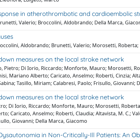
sponse in atherothrombotic and cardioembolic st
Brunetti, Valerio; Broccolini, Aldobrando; Della Marca, Giaco
auses
Broccolini, Aldobrando; Brunetti, Valerio; Morosetti, Roberta
kdown measures on the local stroke network
, Pietro; Di Iorio, Riccardo; Monforte, Mauro; Morosetti, Rob
nnisi, Mariano Alberto; Caricato, Anselmo; Roberti, Cinzia; A
abina; Tasillo, Miriam; Calabresi, Paolo; Frisullo, Giovanni;
kdown measures on the local stroke network
ro; Di Iorio, Riccardo; Monforte, Mauro; Morosetti, Roberta; P
rto; Caricato, Anselmo; Roberti, Claudia; Altavista, M. C.; V
Frisullo, Giovanni; Della Marca, Giacomo
ysautonomia in Non-Critically-Ill Patients: An Ob