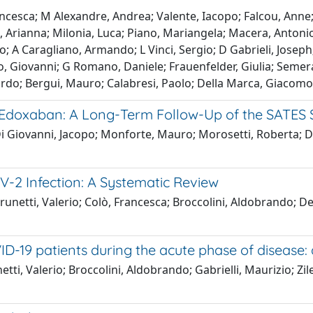
ncesca; M Alexandre, Andrea; Valente, Iacopo; Falcou, Anne; F
lli, Arianna; Milonia, Luca; Piano, Mariangela; Macera, Anto
rco; A Caragliano, Armando; L Vinci, Sergio; D Gabrieli, Joseph
co, Giovanni; G Romano, Daniele; Frauenfelder, Giulia; Semer
ccardo; Bergui, Mauro; Calabresi, Paolo; Della Marca, Giacomo
 Edoxaban: A Long-Term Follow-Up of the SATES 
 Di Giovanni, Jacopo; Monforte, Mauro; Morosetti, Roberta; De
-2 Infection: A Systematic Review
Brunetti, Valerio; Colò, Francesca; Broccolini, Aldobrando; D
VID-19 patients during the acute phase of disease:
etti, Valerio; Broccolini, Aldobrando; Gabrielli, Maurizio; Z