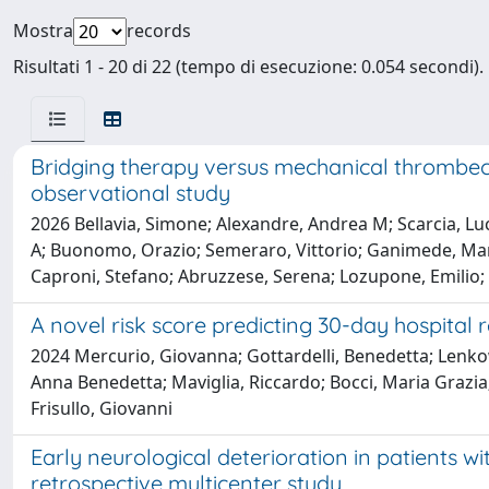
Mostra
records
Risultati 1 - 20 di 22 (tempo di esecuzione: 0.054 secondi).
Bridging therapy versus mechanical thrombect
observational study
2026 Bellavia, Simone; Alexandre, Andrea M; Scarcia, Luca
A; Buonomo, Orazio; Semeraro, Vittorio; Ganimede, Maria
Caproni, Stefano; Abruzzese, Serena; Lozupone, Emilio; 
A novel risk score predicting 30-day hospital
2024 Mercurio, Giovanna; Gottardelli, Benedetta; Lenkowi
Anna Benedetta; Maviglia, Riccardo; Bocci, Maria Grazia;
Frisullo, Giovanni
Early neurological deterioration in patients 
retrospective multicenter study