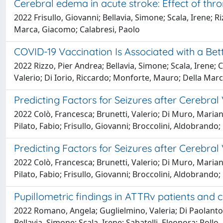
Cerebral edema in acute stroke: Effect of thr
2022 Frisullo, Giovanni; Bellavia, Simone; Scala, Irene; R
Marca, Giacomo; Calabresi, Paolo
COVID-19 Vaccination Is Associated with a Bet
2022 Rizzo, Pier Andrea; Bellavia, Simone; Scala, Irene; 
Valerio; Di Iorio, Riccardo; Monforte, Mauro; Della Marc
Predicting Factors for Seizures after Cerebra
2022 Colò, Francesca; Brunetti, Valerio; Di Muro, Marian
Pilato, Fabio; Frisullo, Giovanni; Broccolini, Aldobrand
Predicting Factors for Seizures after Cerebra
2022 Colò, Francesca; Brunetti, Valerio; Di Muro, Marian
Pilato, Fabio; Frisullo, Giovanni; Broccolini, Aldobrand
Pupillometric findings in ATTRv patients and c
2022 Romano, Angela; Guglielmino, Valeria; Di Paolanton
Bellavia, Simone; Scala, Irene; Sabatelli, Eleonora; Rollo