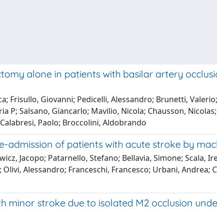
omy alone in patients with basilar artery occlus
; Frisullo, Giovanni; Pedicelli, Alessandro; Brunetti, Valerio
 P; Salsano, Giancarlo; Mavilio, Nicola; Chausson, Nicolas;
Calabresi, Paolo; Broccolini, Aldobrando
 re-admission of patients with acute stroke by ma
cz, Jacopo; Patarnello, Stefano; Bellavia, Simone; Scala, Ire
 Olivi, Alessandro; Franceschi, Francesco; Urbani, Andrea; C
with minor stroke due to isolated M2 occlusion u