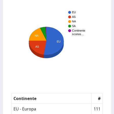
EU
AS
NA
SA
Continente
sconos…
NA
EU
AS
Continente
#
EU - Europa
111