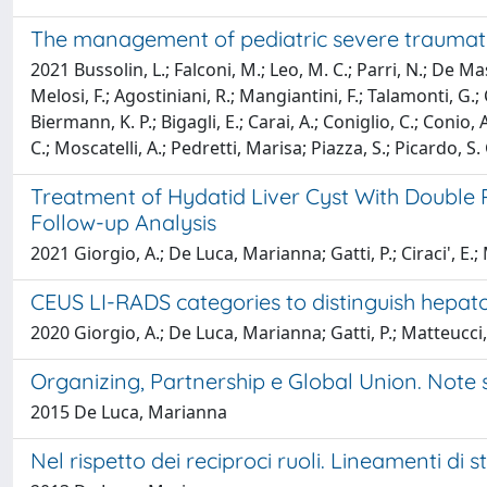
The management of pediatric severe traumatic 
2021 Bussolin, L.; Falconi, M.; Leo, M. C.; Parri, N.; De Mas
Melosi, F.; Agostiniani, R.; Mangiantini, F.; Talamonti, G.; 
Biermann, K. P.; Bigagli, E.; Carai, A.; Coniglio, C.; Conio,
C.; Moscatelli, A.; Pedretti, Marisa; Piazza, S.; Picardo, S. 
Treatment of Hydatid Liver Cyst With Double 
Follow-up Analysis
2021 Giorgio, A.; De Luca, Marianna; Gatti, P.; Ciraci', E.
CEUS LI-RADS categories to distinguish hepa
2020 Giorgio, A.; De Luca, Marianna; Gatti, P.; Matteucci,
Organizing, Partnership e Global Union. Note s
2015 De Luca, Marianna
Nel rispetto dei reciproci ruoli. Lineamenti di s