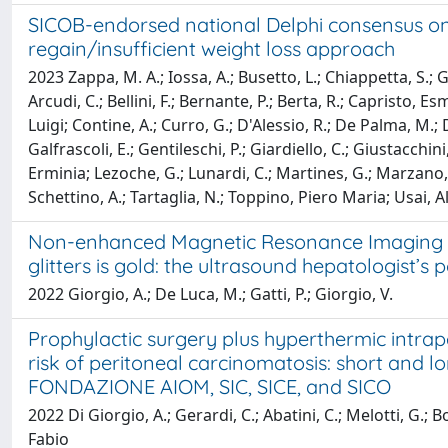
SICOB-endorsed national Delphi consensus on
regain/insufficient weight loss approach
2023 Zappa, M. A.; Iossa, A.; Busetto, L.; Chiappetta, S.; G
Arcudi, C.; Bellini, F.; Bernante, P.; Berta, R.; Capristo, E
Luigi; Contine, A.; Curro, G.; D'Alessio, R.; De Palma, M.; De
Galfrascoli, E.; Gentileschi, P.; Giardiello, C.; Giustacch
Erminia; Lezoche, G.; Lunardi, C.; Martines, G.; Marzano, B.; 
Schettino, A.; Tartaglia, N.; Toppino, Piero Maria; Usai,
Non-enhanced Magnetic Resonance Imaging Com
glitters is gold: the ultrasound hepatologist’s 
2022 Giorgio, A.; De Luca, M.; Gatti, P.; Giorgio, V.
Prophylactic surgery plus hyperthermic intra
risk of peritoneal carcinomatosis: short and
FONDAZIONE AIOM, SIC, SICE, and SICO
2022 Di Giorgio, A.; Gerardi, C.; Abatini, C.; Melotti, G.; B
Fabio