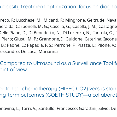
 obesity treatment optimization: focus on diagn
reco, F.; Lucchese, M.; Micanti, F.; Mingrone, Geltrude; Navarra
smeralda; Carbonelli, M. G.; Casella, G.; Casella, J. M.; Castagne
lle Piane, D.; Di Benedetto, N.; Di Lorenzo, N.; Fantola, G.; Farn
ini, Piero; Giusti, M. P.; Grandone, I.; Guidone, Caterina; Iac
Paone, E.; Papadia, F. S.; Perrone, F.; Piazza, L.; Pilone, V.; Piz
 Alessandro; De Luca, Marianna
pared to Ultrasound as a Surveillance Tool for
point of view
peritoneal chemotherapy (HIPEC CO2) versus stand
 long-term outcomes (GOETH STUDY)—a collaborati
onavina, L.; Torri, V.; Santullo, Francesco; Garattini, Silvio; D