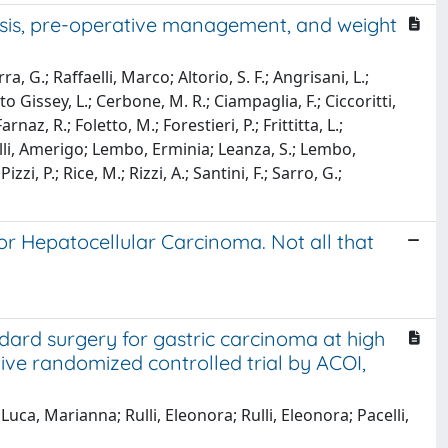
osis, pre-operative management, and weight
, G.; Raffaelli, Marco; Altorio, S. F.; Angrisani, L.;
to Gissey, L.; Cerbone, M. R.; Ciampaglia, F.; Ciccoritti,
az, R.; Foletto, M.; Forestieri, P.; Frittitta, L.;
onelli, Amerigo; Lembo, Erminia; Leanza, S.; Lembo,
zi, P.; Rice, M.; Rizzi, A.; Santini, F.; Sarro, G.;
 Hepatocellular Carcinoma. Not all that
ard surgery for gastric carcinoma at high
ve randomized controlled trial by ACOI,
e Luca, Marianna; Rulli, Eleonora; Rulli, Eleonora; Pacelli,