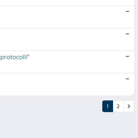
"protocolli"
1
2