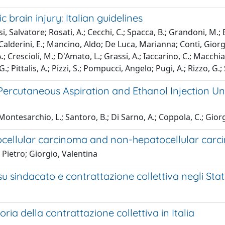
brain injury: Italian guidelines
i, Salvatore; Rosati, A.; Cecchi, C.; Spacca, B.; Grandoni, M.; B
Calderini, E.; Mancino, Aldo; De Luca, Marianna; Conti, Giorgio; 
 A.; Crescioli, M.; D'Amato, L.; Grassi, A.; Iaccarino, C.; Macch
G.; Pittalis, A.; Pizzi, S.; Pompucci, Angelo; Pugi, A.; Rizzo, G.;
Percutaneous Aspiration and Ethanol Injection U
; Montesarchio, L.; Santoro, B.; Di Sarno, A.; Coppola, C.; Gior
tocellular carcinoma and non-hepatocellular car
 Pietro; Giorgio, Valentina
u sindacato e contrattazione collettiva negli Stat
toria della contrattazione collettiva in Italia