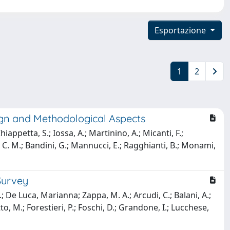
Esportazione
1
2
sign and Methodological Aspects
iappetta, S.; Iossa, A.; Martinino, A.; Micanti, F.;
, I. C. M.; Bandini, G.; Mannucci, E.; Ragghianti, B.; Monami,
 Survey
. P.; De Luca, Marianna; Zappa, M. A.; Arcudi, C.; Balani, A.;
to, M.; Forestieri, P.; Foschi, D.; Grandone, I.; Lucchese,