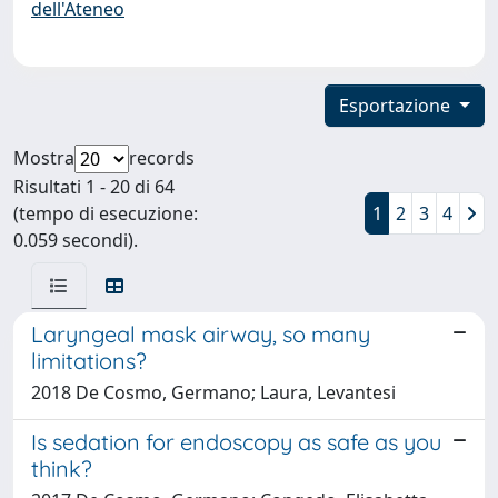
dell'Ateneo
Esportazione
Mostra
records
Risultati 1 - 20 di 64
(tempo di esecuzione:
1
2
3
4
0.059 secondi).
Laryngeal mask airway, so many
limitations?
2018 De Cosmo, Germano; Laura, Levantesi
Is sedation for endoscopy as safe as you
think?