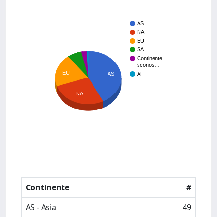
AS
NA
EU
SA
Continente
sconos…
EU
AS
AF
NA
Continente
#
AS - Asia
49