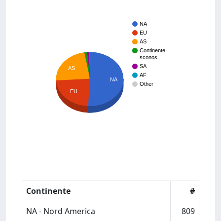
NA
EU
AS
Continente
sconos…
SA
AS
AF
NA
Other
EU
Continente
#
NA - Nord America
809