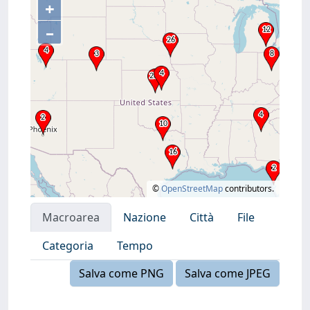
+
–
©
OpenStreetMap
contributors.
Macroarea
Nazione
Città
File
Categoria
Tempo
Salva come PNG
Salva come JPEG