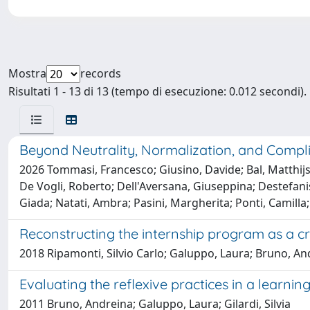
Mostra
records
Risultati 1 - 13 di 13 (tempo di esecuzione: 0.012 secondi).
Beyond Neutrality, Normalization, and Complic
2026 Tommasi, Francesco; Giusino, Davide; Bal, Matthij
De Vogli, Roberto; Dell'Aversana, Giuseppina; Destefanis,
Giada; Natati, Ambra; Pasini, Margherita; Ponti, Camilla
Reconstructing the internship program as a criti
2018 Ripamonti, Silvio Carlo; Galuppo, Laura; Bruno, Andr
Evaluating the reflexive practices in a learnin
2011 Bruno, Andreina; Galuppo, Laura; Gilardi, Silvia