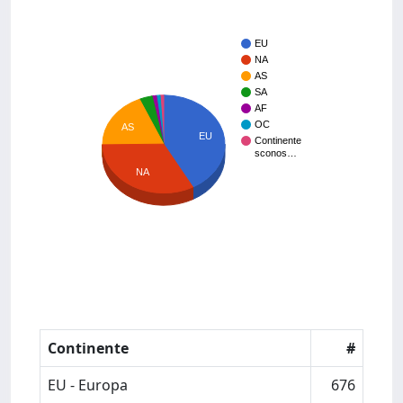
EU
NA
AS
SA
AF
OC
AS
EU
Continente
sconos…
NA
Continente
#
EU - Europa
676