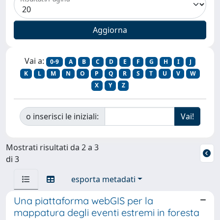
Vai a:
0-9
A
B
C
D
E
F
G
H
I
J
K
L
M
N
O
P
Q
R
S
T
U
V
W
X
Y
Z
o inserisci le iniziali:
Mostrati risultati da 2 a 3
di 3
esporta metadati
Una piattaforma webGIS per la
mappatura degli eventi estremi in foresta