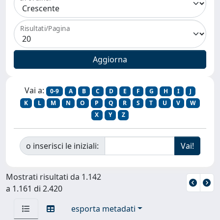
Risultati/Pagina
Vai a:
0-9
A
B
C
D
E
F
G
H
I
J
K
L
M
N
O
P
Q
R
S
T
U
V
W
X
Y
Z
o inserisci le iniziali:
Mostrati risultati da 1.142
a 1.161 di 2.420
esporta metadati