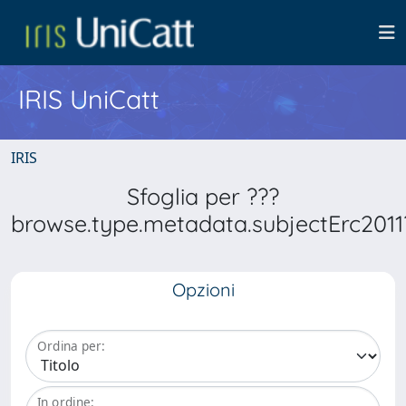
IRIS UniCatt
IRIS
Sfoglia per ???
browse.type.metadata.subjectErc2011
Opzioni
Ordina per:
In ordine: