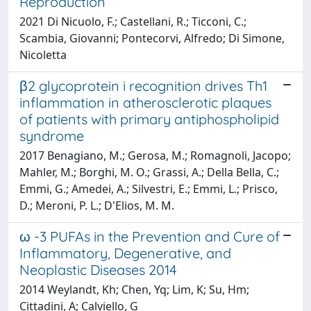
Reproduction
2021 Di Nicuolo, F.; Castellani, R.; Ticconi, C.;
Scambia, Giovanni; Pontecorvi, Alfredo; Di Simone,
Nicoletta
β2 glycoprotein i recognition drives Th1
inflammation in atherosclerotic plaques
of patients with primary antiphospholipid
syndrome
2017 Benagiano, M.; Gerosa, M.; Romagnoli, Jacopo;
Mahler, M.; Borghi, M. O.; Grassi, A.; Della Bella, C.;
Emmi, G.; Amedei, A.; Silvestri, E.; Emmi, L.; Prisco,
D.; Meroni, P. L.; D'Elios, M. M.
ω -3 PUFAs in the Prevention and Cure of
Inflammatory, Degenerative, and
Neoplastic Diseases 2014
2014 Weylandt, Kh; Chen, Yq; Lim, K; Su, Hm;
Cittadini, A; Calviello, G