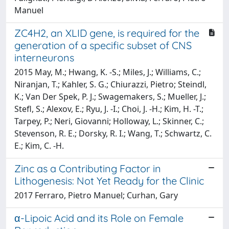
Manuel
ZC4H2, an XLID gene, is required for the
generation of a specific subset of CNS
interneurons
2015 May, M.; Hwang, K. -S.; Miles, J.; Williams, C.;
Niranjan, T.; Kahler, S. G.; Chiurazzi, Pietro; Steindl,
K.; Van Der Spek, P. J.; Swagemakers, S.; Mueller, J.;
Stefl, S.; Alexov, E.; Ryu, J. -I.; Choi, J. -H.; Kim, H. -T.;
Tarpey, P.; Neri, Giovanni; Holloway, L.; Skinner, C.;
Stevenson, R. E.; Dorsky, R. I.; Wang, T.; Schwartz, C.
E.; Kim, C. -H.
Zinc as a Contributing Factor in
Lithogenesis: Not Yet Ready for the Clinic
2017 Ferraro, Pietro Manuel; Curhan, Gary
α-Lipoic Acid and its Role on Female