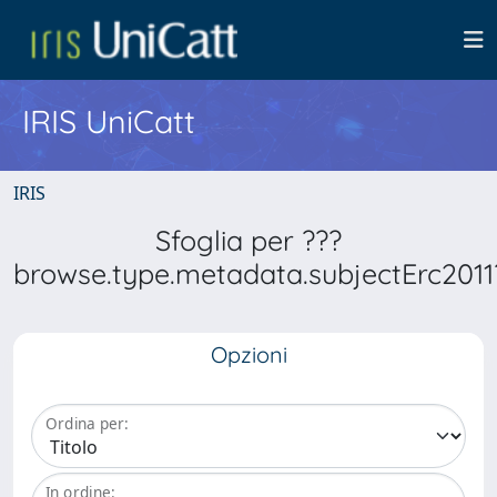
IRIS UniCatt
IRIS
Sfoglia per ???
browse.type.metadata.subjectErc2011
Opzioni
Ordina per:
In ordine: