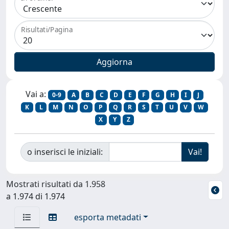
Risultati/Pagina
Vai a:
0-9
A
B
C
D
E
F
G
H
I
J
K
L
M
N
O
P
Q
R
S
T
U
V
W
X
Y
Z
o inserisci le iniziali:
Mostrati risultati da 1.958
a 1.974 di 1.974
esporta metadati