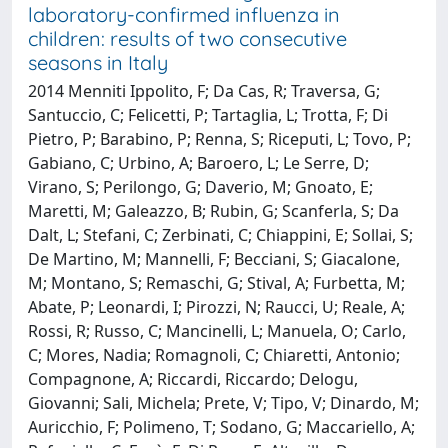
laboratory-confirmed influenza in
children: results of two consecutive
seasons in Italy
2014 Menniti Ippolito, F; Da Cas, R; Traversa, G;
Santuccio, C; Felicetti, P; Tartaglia, L; Trotta, F; Di
Pietro, P; Barabino, P; Renna, S; Riceputi, L; Tovo, P;
Gabiano, C; Urbino, A; Baroero, L; Le Serre, D;
Virano, S; Perilongo, G; Daverio, M; Gnoato, E;
Maretti, M; Galeazzo, B; Rubin, G; Scanferla, S; Da
Dalt, L; Stefani, C; Zerbinati, C; Chiappini, E; Sollai, S;
De Martino, M; Mannelli, F; Becciani, S; Giacalone,
M; Montano, S; Remaschi, G; Stival, A; Furbetta, M;
Abate, P; Leonardi, I; Pirozzi, N; Raucci, U; Reale, A;
Rossi, R; Russo, C; Mancinelli, L; Manuela, O; Carlo,
C; Mores, Nadia; Romagnoli, C; Chiaretti, Antonio;
Compagnone, A; Riccardi, Riccardo; Delogu,
Giovanni; Sali, Michela; Prete, V; Tipo, V; Dinardo, M;
Auricchio, F; Polimeno, T; Sodano, G; Maccariello, A;