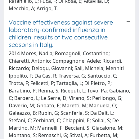
Rafaniello, C; Fucà, F; Di Rosa, E; Altavilla, D;
Mecchio, A; Arrigo, T.
Vaccine effectiveness against severe
laboratory-confirmed influenza in
children: results of two consecutive
seasons in Italy.
2014 Mores, Nadia; Romagnoli, Costantino;
Chiaretti, Antonio; Compagnone, Adele; Riccardi,
Riccardo; Delogu, Giovanni; Sali, Michela; Menniti
Ippolito, F; Da Cas, R; Traversa, G; Santuccio, C;
Trotta, F; Felicetti, P; Tartaglia, L; Di Pietro, P;
Barabino, P; Renna, S; Riceputi, L; Tovo, Pa; Gabiano,
C; Baroero, L; Le Serre, D; Virano, S; Perilongo, G;
Daverio, M; Gnoato, E; Maretti, M; Manuela, O;
Galeazzo, B; Rubin, G; Scanferla, S; Da Dalt, L;
Stefani, C; Zerbinati, C; Chiappini, E; Sollai, S; De
Martino, M; Mannelli, F; Becciani, S; Giacalone, M;
Montano, S; Remaschi, G; Stival, A; Furbetta, M;