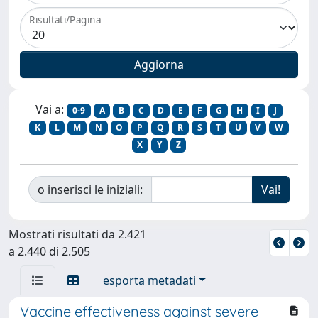
Risultati/Pagina
Vai a:
0-9
A
B
C
D
E
F
G
H
I
J
K
L
M
N
O
P
Q
R
S
T
U
V
W
X
Y
Z
o inserisci le iniziali:
Mostrati risultati da 2.421
a 2.440 di 2.505
esporta metadati
Vaccine effectiveness against severe