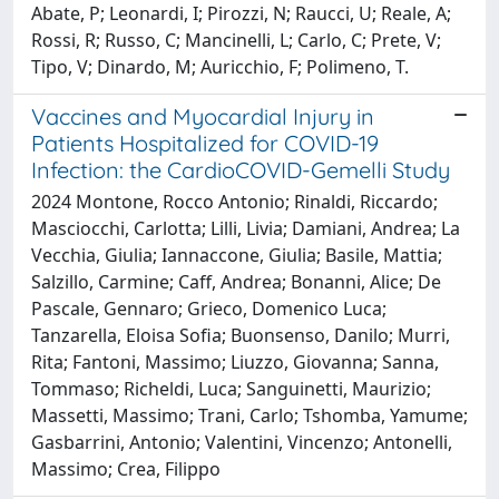
Abate, P; Leonardi, I; Pirozzi, N; Raucci, U; Reale, A;
Rossi, R; Russo, C; Mancinelli, L; Carlo, C; Prete, V;
Tipo, V; Dinardo, M; Auricchio, F; Polimeno, T.
Vaccines and Myocardial Injury in
Patients Hospitalized for COVID-19
Infection: the CardioCOVID-Gemelli Study
2024 Montone, Rocco Antonio; Rinaldi, Riccardo;
Masciocchi, Carlotta; Lilli, Livia; Damiani, Andrea; La
Vecchia, Giulia; Iannaccone, Giulia; Basile, Mattia;
Salzillo, Carmine; Caff, Andrea; Bonanni, Alice; De
Pascale, Gennaro; Grieco, Domenico Luca;
Tanzarella, Eloisa Sofia; Buonsenso, Danilo; Murri,
Rita; Fantoni, Massimo; Liuzzo, Giovanna; Sanna,
Tommaso; Richeldi, Luca; Sanguinetti, Maurizio;
Massetti, Massimo; Trani, Carlo; Tshomba, Yamume;
Gasbarrini, Antonio; Valentini, Vincenzo; Antonelli,
Massimo; Crea, Filippo