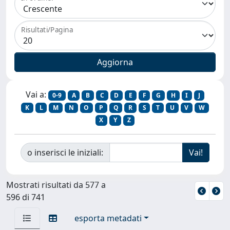
Risultati/Pagina
Vai a:
0-9
A
B
C
D
E
F
G
H
I
J
K
L
M
N
O
P
Q
R
S
T
U
V
W
X
Y
Z
o inserisci le iniziali:
Mostrati risultati da 577 a
596 di 741
esporta metadati