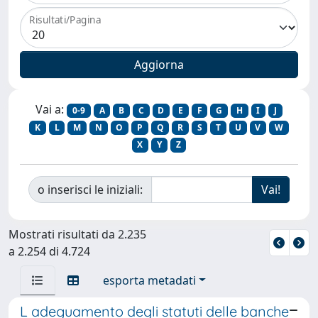
Risultati/Pagina
Vai a:
0-9
A
B
C
D
E
F
G
H
I
J
K
L
M
N
O
P
Q
R
S
T
U
V
W
X
Y
Z
o inserisci le iniziali:
Mostrati risultati da 2.235
a 2.254 di 4.724
esporta metadati
L adeguamento degli statuti delle banche