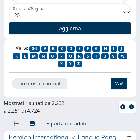
Risultati/Pagina
Vai a:
0-9
A
B
C
D
E
F
G
H
I
J
K
L
M
N
O
P
Q
R
S
T
U
V
W
X
Y
Z
o inserisci le iniziali:
Mostrati risultati da 2.232
a 2.251 di 4.724
esporta metadati
Kemlon International v. Languo Pang