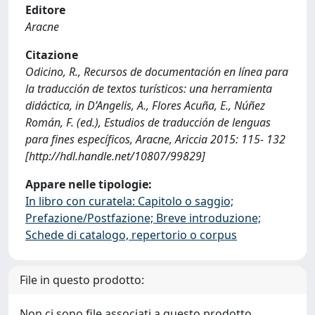
Editore
Aracne
Citazione
Odicino, R., Recursos de documentación en línea para
la traducción de textos turísticos: una herramienta
didáctica, in D’Angelis, A., Flores Acuña, E., Núñez
Román, F. (ed.), Estudios de traducción de lenguas
para ﬁnes especíﬁcos, Aracne, Ariccia 2015: 115- 132
[http://hdl.handle.net/10807/99829]
Appare nelle tipologie:
In libro con curatela: Capitolo o saggio;
Prefazione/Postfazione; Breve introduzione;
Schede di catalogo, repertorio o corpus
File in questo prodotto:
Non ci sono file associati a questo prodotto.