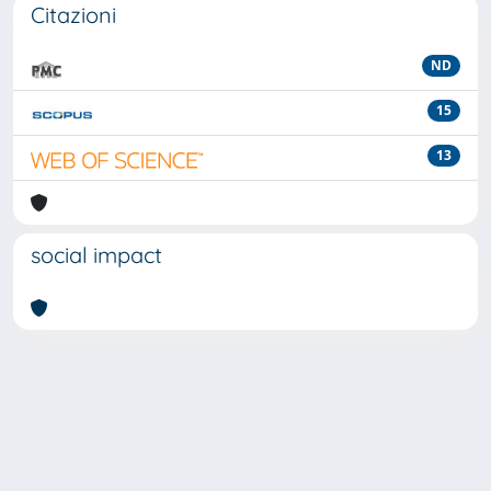
Citazioni
ND
15
13
social impact
Powered by
IRIS
-
about IRIS
-
Utilizzo dei cookie
-
Privacy
Copyright © 2026