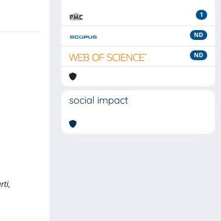
1
ND
ND
social impact
rti,