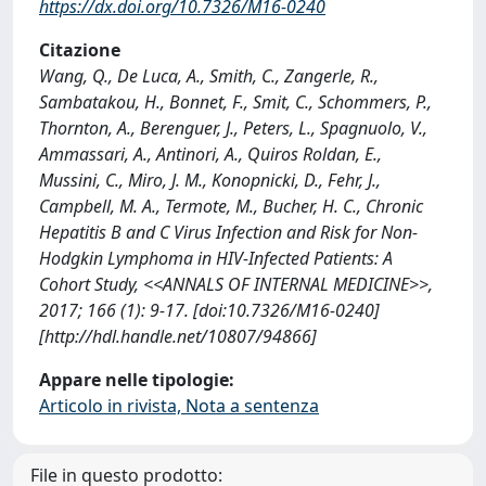
https://dx.doi.org/10.7326/M16-0240
Citazione
Wang, Q., De Luca, A., Smith, C., Zangerle, R.,
Sambatakou, H., Bonnet, F., Smit, C., Schommers, P.,
Thornton, A., Berenguer, J., Peters, L., Spagnuolo, V.,
Ammassari, A., Antinori, A., Quiros Roldan, E.,
Mussini, C., Miro, J. M., Konopnicki, D., Fehr, J.,
Campbell, M. A., Termote, M., Bucher, H. C., Chronic
Hepatitis B and C Virus Infection and Risk for Non-
Hodgkin Lymphoma in HIV-Infected Patients: A
Cohort Study, <<ANNALS OF INTERNAL MEDICINE>>,
2017; 166 (1): 9-17. [doi:10.7326/M16-0240]
[http://hdl.handle.net/10807/94866]
Appare nelle tipologie:
Articolo in rivista, Nota a sentenza
File in questo prodotto: