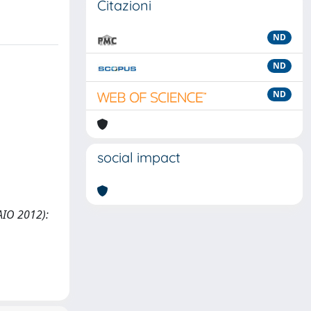
Citazioni
ND
ND
ND
social impact
NAIO 2012):