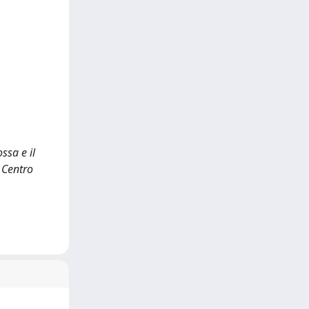
ssa e il
 Centro