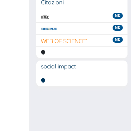
Citazioni
ND
ND
ND
social impact