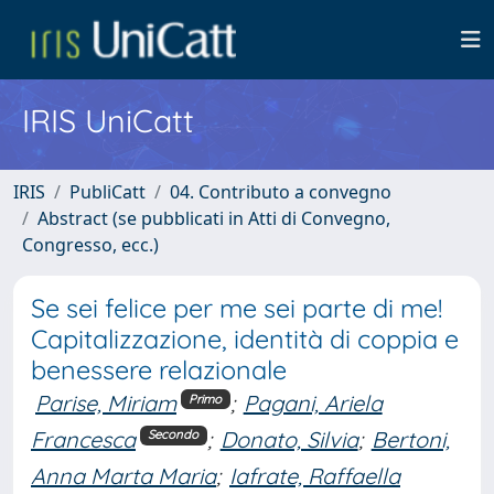
IRIS UniCatt
IRIS
PubliCatt
04. Contributo a convegno
Abstract (se pubblicati in Atti di Convegno,
Congresso, ecc.)
Se sei felice per me sei parte di me!
Capitalizzazione, identità di coppia e
benessere relazionale
Parise, Miriam
;
Pagani, Ariela
Primo
Francesca
;
Donato, Silvia
;
Bertoni,
Secondo
Anna Marta Maria
;
Iafrate, Raffaella