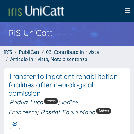
IRIS UniCatt
IRIS
PubliCatt
03. Contributo in rivista
Articolo in rivista, Nota a sentenza
Transfer to inpatient rehabilitation
facilities after neurological
admission
Padua, Luca
;
Iodice,
Primo
Francesco
;
Rossini, Paolo Maria
Ultimo