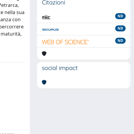
Citazioni
Petrarca,
te nella sua
ND
inanza con
ipercorrere
ND
 maturità,
ND
social impact