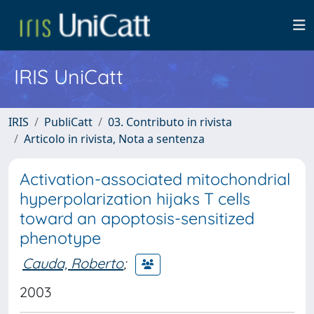
IRIS UniCatt
IRIS
PubliCatt
03. Contributo in rivista
Articolo in rivista, Nota a sentenza
Activation-associated mitochondrial
hyperpolarization hijaks T cells
toward an apoptosis-sensitized
phenotype
Cauda, Roberto
;
2003