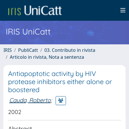
IRIS UniCatt
IRIS
PubliCatt
03. Contributo in rivista
Articolo in rivista, Nota a sentenza
Antiapoptotic activity by HIV
protease inhibitors either alone or
boostered
Cauda, Roberto
;
2002
Abstract