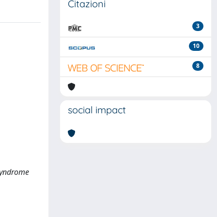
Citazioni
3
10
8
social impact
h syndrome