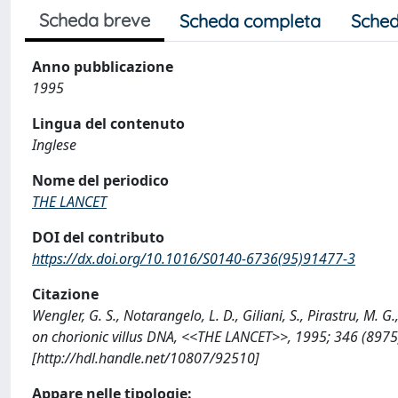
Scheda breve
Scheda completa
Sched
Anno pubblicazione
1995
Lingua del contenuto
Inglese
Nome del periodico
THE LANCET
DOI del contributo
https://dx.doi.org/10.1016/S0140-6736(95)91477-3
Citazione
Wengler, G. S., Notarangelo, L. D., Giliani, S., Pirastru, M. 
on chorionic villus DNA, <<THE LANCET>>, 1995; 346 (897
[http://hdl.handle.net/10807/92510]
Appare nelle tipologie: