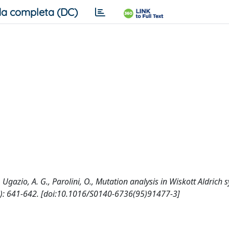
a completa (DC)
G., Ugazio, A. G., Parolini, O., Mutation analysis in Wiskott Aldric
5): 641-642. [doi:10.1016/S0140-6736(95)91477-3]