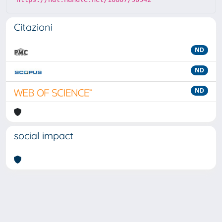
Citazioni
ND
ND
ND
social impact