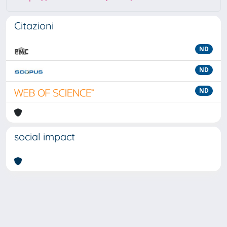
Citazioni
ND
ND
ND
social impact