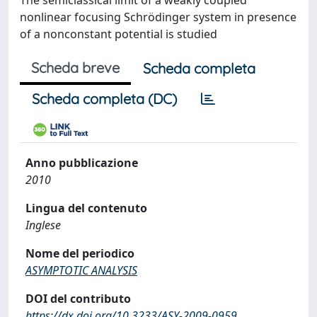
The semiclassical limit of a weakly coupled
nonlinear focusing Schrödinger system in presence
of a nonconstant potential is studied
Scheda breve
Scheda completa
Scheda completa (DC)
Anno pubblicazione
2010
Lingua del contenuto
Inglese
Nome del periodico
ASYMPTOTIC ANALYSIS
DOI del contributo
https://dx.doi.org/10.3233/ASY-2009-0959