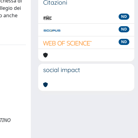
uchessa di
Citazioni
legio dei
to anche
ND
ND
ND
social impact
TTINO