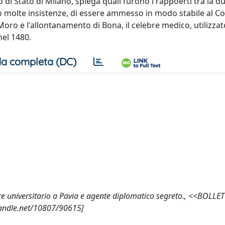
io di Stato di Milano, spiega quali furono i rappoerti tra la d
 molte insistenze, di essere ammesso in modo stabile al Col
 Moro e l'allontanamento di Bona, il celebre medico, utilizza
nel 1480.
a completa (DC)
e universitario a Pavia e agente diplomatico segreto., <<BOLLE
handle.net/10807/90615]