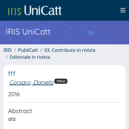
IRIS UniCatt
IRIS
PubliCatt
03. Contributo in rivista
Editoriale in rivista
fff
Corsaro, Daniela
Primo
2016
Abstract
dfd