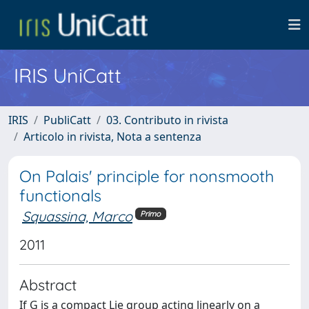
IRIS UniCatt
IRIS
PubliCatt
03. Contributo in rivista
Articolo in rivista, Nota a sentenza
On Palais' principle for nonsmooth
functionals
Squassina, Marco
Primo
2011
Abstract
If G is a compact Lie group acting linearly on a