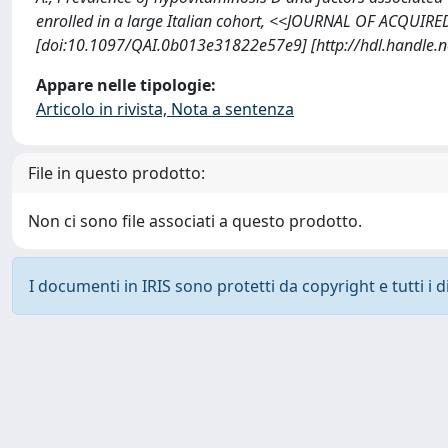
enrolled in a large Italian cohort, <<JOURNAL OF ACQUI
[doi:10.1097/QAI.0b013e31822e57e9] [http://hdl.handle.
Appare nelle tipologie:
Articolo in rivista, Nota a sentenza
File in questo prodotto:
Non ci sono file associati a questo prodotto.
I documenti in IRIS sono protetti da copyright e tutti i di
Powered by
IRIS
-
about IRIS
-
Utilizzo dei cookie