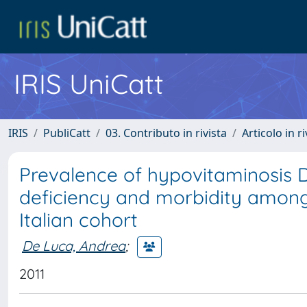
IRIS UniCatt
IRIS
PubliCatt
03. Contributo in rivista
Articolo in r
Prevalence of hypovitaminosis D
deficiency and morbidity among 
Italian cohort
De Luca, Andrea
;
2011