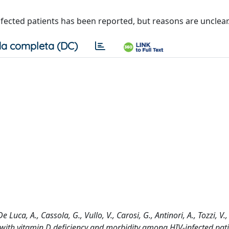
fected patients has been reported, but reasons are unclear
a completa (DC)
De Luca, A., Cassola, G., Vullo, V., Carosi, G., Antinori, A., Tozzi, V.
 with vitamin D deficiency and morbidity among HIV-infected pat