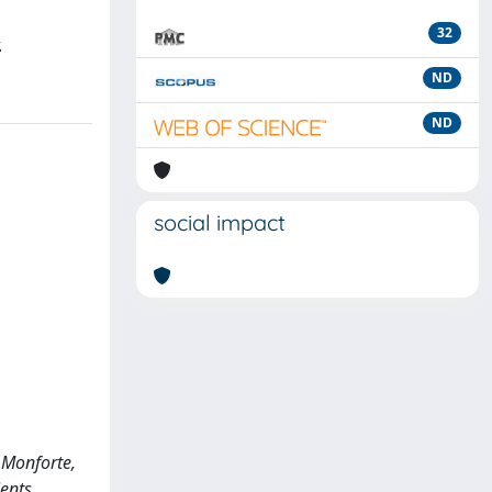
32
.
ND
ND
social impact
, Monforte,
ients