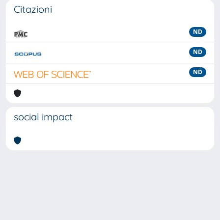
Citazioni
ND
ND
ND
social impact
Powered by
IRIS
-
about IRIS
-
Utilizzo dei cookie
-
Privacy
Copyright © 2026