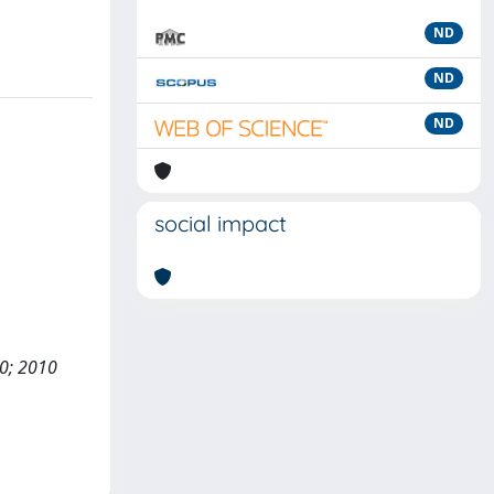
ND
ND
ND
social impact
10; 2010