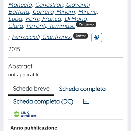
Manuela
;
Canestrari, Giovanni
Battista
;
Correra, Miriam
;
Mirone,
Luisa
;
Forni, Franca
;
Di Mario,
Clara
;
Pirronti, Tommaso
Penultimo
;
Ferraccioli, Gianfranco
Ultimo
2015
Abstract
not applicable
Scheda breve
Scheda completa
Scheda completa (DC)
Anno pubblicazione