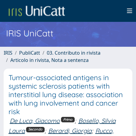
IRIS UniCatt
IRIS
PubliCatt
03. Contributo in rivista
Articolo in rivista, Nota a sentenza
Tumour-associated antigens in
systemic sclerosis patients with
interstitial lung disease: association
with lung involvement and cancer
risk
De Luca, Giacomo
;
Bosello, Silvia
Primo
Laura
;
Berardi, Giorgia
;
Rucco,
Secondo