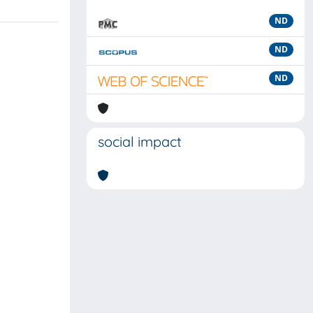
ND
ND
ND
social impact