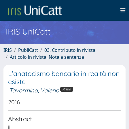
IRIS UniCatt
IRIS
PubliCatt
03. Contributo in rivista
Articolo in rivista, Nota a sentenza
L'anatocismo bancario in realtà non
esiste
Tavormina, Valerio
Primo
2016
Abstract
ii