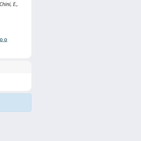
hini, E.,
io o