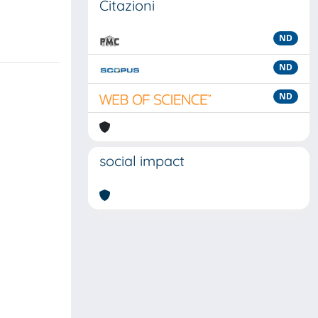
Citazioni
ND
ND
ND
social impact