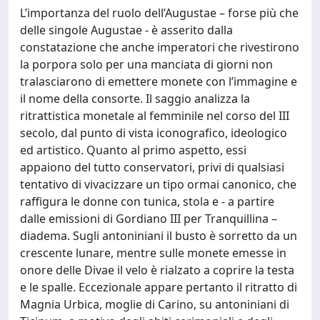
L’importanza del ruolo dell’Augustae – forse più che
delle singole Augustae - è asserito dalla
constatazione che anche imperatori che rivestirono
la porpora solo per una manciata di giorni non
tralasciarono di emettere monete con l’immagine e
il nome della consorte. Il saggio analizza la
ritrattistica monetale al femminile nel corso del III
secolo, dal punto di vista iconografico, ideologico
ed artistico. Quanto al primo aspetto, essi
appaiono del tutto conservatori, privi di qualsiasi
tentativo di vivacizzare un tipo ormai canonico, che
raffigura le donne con tunica, stola e - a partire
dalle emissioni di Gordiano III per Tranquillina –
diadema. Sugli antoniniani il busto è sorretto da un
crescente lunare, mentre sulle monete emesse in
onore delle Divae il velo è rialzato a coprire la testa
e le spalle. Eccezionale appare pertanto il ritratto di
Magnia Urbica, moglie di Carino, su antoniniani di