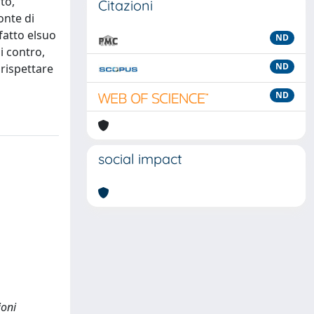
to,
Citazioni
onte di
fatto elsuo
ND
i contro,
ND
 rispettare
ND
social impact
ioni