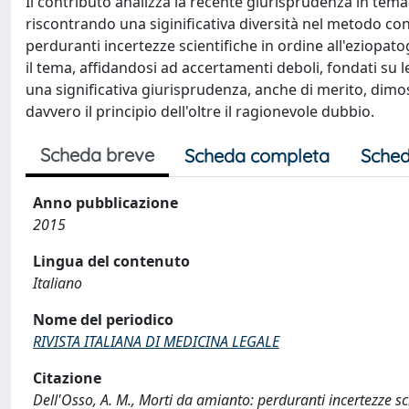
Il contributo analizza la recente giurisprudenza in tema
riscontrando una siginificativa diversità nel metodo co
perduranti incertezze scientifiche in ordine all'eziopa
il tema, affidandosi ad accertamenti deboli, fondati su l
una significativa giurisprudenza, anche di merito, dimos
davvero il principio dell'oltre il ragionevole dubbio.
Scheda breve
Scheda completa
Sched
Anno pubblicazione
2015
Lingua del contenuto
Italiano
Nome del periodico
RIVISTA ITALIANA DI MEDICINA LEGALE
Citazione
Dell'Osso, A. M., Morti da amianto: perduranti incertezze sci