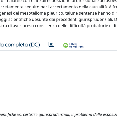
 di malattie correlate all'esposizione professionale ad asbes
ncretamente seguito per l'accertamento della causalità. A fr
togenesi del mesotelioma pleurico, talune sentenze hanno di 
eggi scientifiche desunte dai precedenti giurisprudenziali. D
tra di aver preso conscienza delle difficoltà probatorie e di
a completa (DC)
entifiche vs. certezze giurisprudenziali; il problema delle esposiz