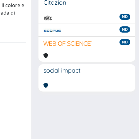
Citazioni
il colore e
rada di
ND
ND
ND
social impact