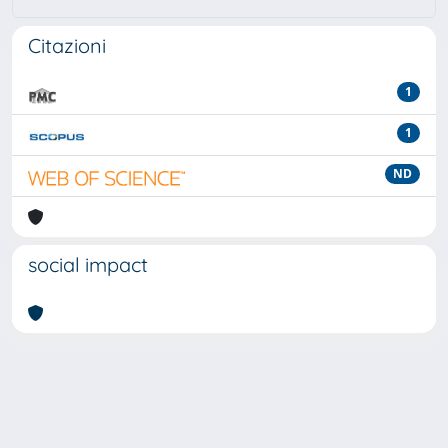
Citazioni
1
1
ND
social impact
Powered by
IRIS
-
about IRIS
-