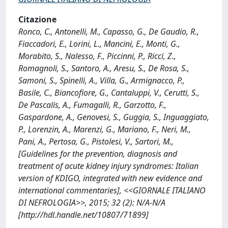
Citazione
Ronco, C., Antonelli, M., Capasso, G., De Gaudio, R.,
Fiaccadori, E., Lorini, L., Mancini, E., Monti, G.,
Morabito, S., Nalesso, F., Piccinni, P., Ricci, Z.,
Romagnoli, S., Santoro, A., Aresu, S., De Rosa, S.,
Samoni, S., Spinelli, A., Villa, G., Armignacco, P.,
Basile, C., Biancofiore, G., Cantaluppi, V., Cerutti, S.,
De Pascalis, A., Fumagalli, R., Garzotto, F.,
Gaspardone, A., Genovesi, S., Guggia, S., Inguaggiato,
P., Lorenzin, A., Marenzi, G., Mariano, F., Neri, M.,
Pani, A., Pertosa, G., Pistolesi, V., Sartori, M.,
[Guidelines for the prevention, diagnosis and
treatment of acute kidney injury syndromes: Italian
version of KDIGO, integrated with new evidence and
international commentaries], <<GIORNALE ITALIANO
DI NEFROLOGIA>>, 2015; 32 (2): N/A-N/A
[http://hdl.handle.net/10807/71899]