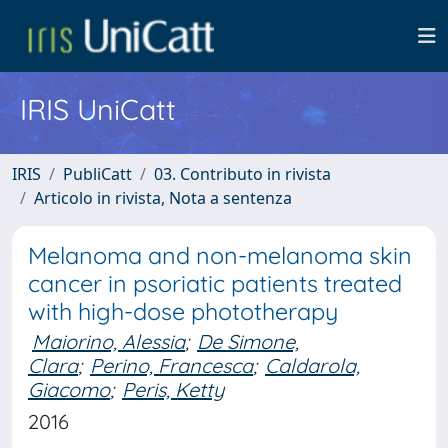
IRIS UniCatt
IRIS
PubliCatt
03. Contributo in rivista
Articolo in rivista, Nota a sentenza
Melanoma and non-melanoma skin
cancer in psoriatic patients treated
with high-dose phototherapy
Maiorino, Alessia
;
De Simone,
Clara
;
Perino, Francesca
;
Caldarola,
Giacomo
;
Peris, Ketty
2016