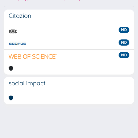
Citazioni
ND
ND
ND
social impact