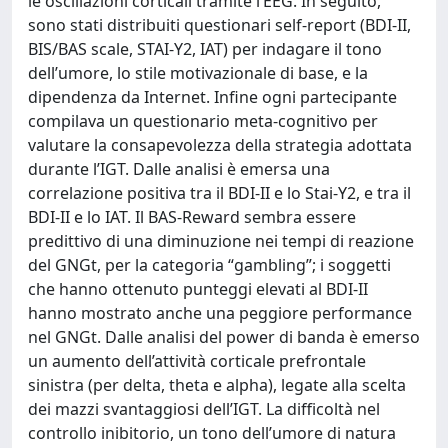
le oscillazioni corticali tramite l’EEG. In seguito,
sono stati distribuiti questionari self-report (BDI-II,
BIS/BAS scale, STAI-Y2, IAT) per indagare il tono
dell’umore, lo stile motivazionale di base, e la
dipendenza da Internet. Infine ogni partecipante
compilava un questionario meta-cognitivo per
valutare la consapevolezza della strategia adottata
durante l’IGT. Dalle analisi è emersa una
correlazione positiva tra il BDI-II e lo Stai-Y2, e tra il
BDI-II e lo IAT. Il BAS-Reward sembra essere
predittivo di una diminuzione nei tempi di reazione
del GNGt, per la categoria “gambling”; i soggetti
che hanno ottenuto punteggi elevati al BDI-II
hanno mostrato anche una peggiore performance
nel GNGt. Dalle analisi del power di banda è emerso
un aumento dell’attività corticale prefrontale
sinistra (per delta, theta e alpha), legate alla scelta
dei mazzi svantaggiosi dell’IGT. La difficoltà nel
controllo inibitorio, un tono dell’umore di natura