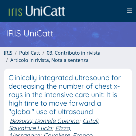
IRIS UniCatt
IRIS
PubliCatt
03. Contributo in rivista
Articolo in rivista, Nota a sentenza
Clinically integrated ultrasound for
decreasing the number of chest x-
rays in the intensive care unit: It is
high time to move forward a
"global" use of ultrasound
Biasucci, Daniele Guerino
;
Cutuli,
Salvatore Lucio
;
Pizza,
Alessandro
;
Cavaliere, Franco