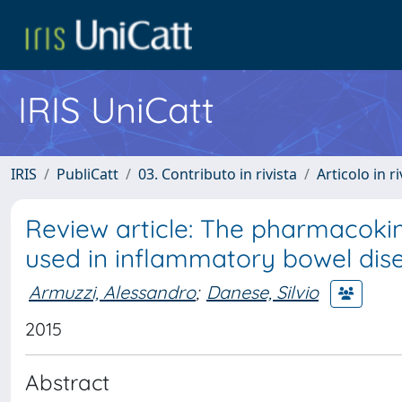
IRIS UniCatt
IRIS
PubliCatt
03. Contributo in rivista
Articolo in r
Review article: The pharmacok
used in inflammatory bowel dis
Armuzzi, Alessandro
;
Danese, Silvio
2015
Abstract