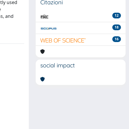
Citazioni
tly used
e
s, and
12
18
16
social impact