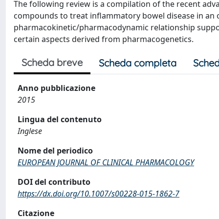
The following review is a compilation of the recent a
compounds to treat inflammatory bowel disease in an or
pharmacokinetic/pharmacodynamic relationship support
certain aspects derived from pharmacogenetics.
Scheda breve
Scheda completa
Sched
Anno pubblicazione
2015
Lingua del contenuto
Inglese
Nome del periodico
EUROPEAN JOURNAL OF CLINICAL PHARMACOLOGY
DOI del contributo
https://dx.doi.org/10.1007/s00228-015-1862-7
Citazione